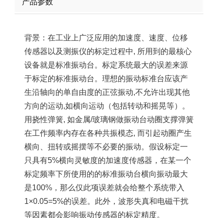
产品参数
背景：在工业上广泛应用的加速度、速度、位移
传感器以及测振仪的标定过程中, 所用到的最核心
设备就是标准振动台。标定系统最大的误差来源
于标定的标准振动台。理想的振动标准台应该产
生沿轴向的单自由度的正弦振动,不允许出现其他
方向的运动,如横向运动（包括转动和摇晃等）。
用挠性弹簧, 如金属/玻璃钢做振动台动圈支撑弹簧
在工作频率内存在各种共振模态, 而引起动圈产生
横向、扭转或摇摆等不必要的振动。假设标定一
只具有5%横向灵敏度的加速度传感器，在某一个
标定频率下所使用的的标准振动台横向振动最大
是100%，那么仅此项误差就会给整个系统带入
1×0.05=5%的误差。此外，波形失真和电磁干扰
等因素都会影响振动传感器的标定精度。